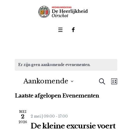
Er zijn geen aankomende evenementen.
ZOEKEN
Aankomende
Even
Evenem
LIJST
weer
Selecteer
Zoeken
Laatste afgelopen Evenementen
een
navig
datum.
en
MEI
2
2 mei | 09:00
-
17:00
weerge
2026
De kleine excursie voert