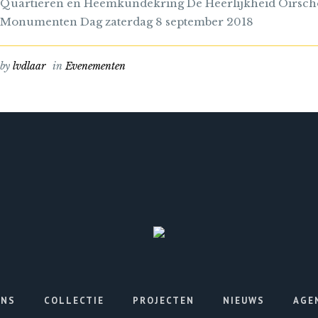
Quartieren en Heemkundekring De Heerlijkheid Oirscho
Monumenten Dag zaterdag 8 september 2018
by
lvdlaar
in
Evenementen
ONS
COLLECTIE
PROJECTEN
NIEUWS
AGE