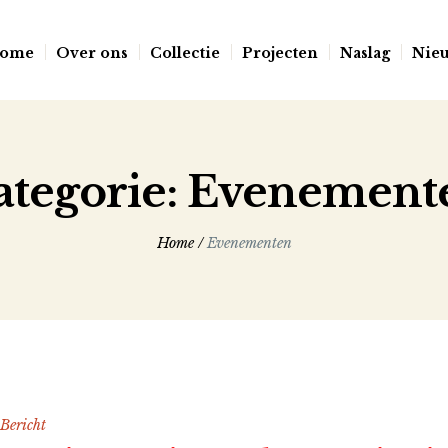
ome
Over ons
Collectie
Projecten
Naslag
Nie
ategorie:
Evenement
Home
/
Evenementen
Bericht