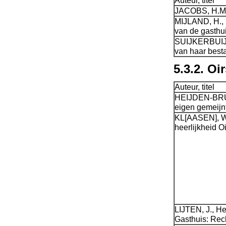
Auteur, titel
JACOBS, H.M.B
MIJLAND, H., 
van de gasthu
SUIJKERBUIJK,
van haar best
5.3.2. Oi
Auteur, titel
HEIJDEN-BRUNI
eigen gemeijn
KL[AASEN], W.
heerlijkheid O
LIJTEN, J., He
Gasthuis: Rech