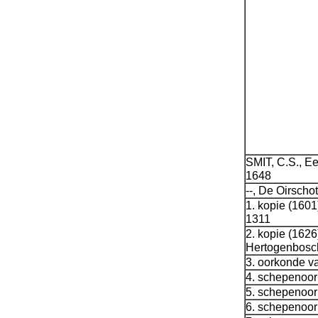
SMIT, C.S., Ee
1648
--, De Oirscho
1. kopie (160
1311
2. kopie (162
Hertogenbosc
3. oorkonde v
4. schepenoor
5. schepenoor
6. schepenoor