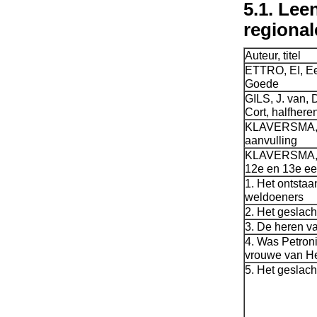
5.1. Lee
regiona
Auteur, titel
ETTRO, EI, Ee
Goede
GILS, J. van, 
Cort, halfher
KLAVERSMA, T.
aanvulling
KLAVERSMA, T.
12e en 13e e
1. Het ontstaa
weldoeners
2. Het geslach
3. De heren v
4. Was Petroni
vrouwe van He
5. Het geslac