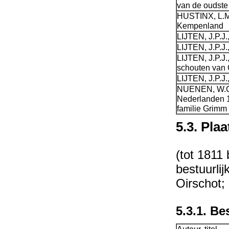
van de oudst
HUSTINX, L.M.
Kempenland
LIJTEN, J.P.J.
LIJTEN, J.P.J.
LIJTEN, J.P.J
schouten van 
LIJTEN, J.P.J
NUENEN, W.C.M
Nederlanden 
familie Grimm
5.3. Plaa
(tot 1811
bestuurli
Oirschot; 
5.3.1. Be