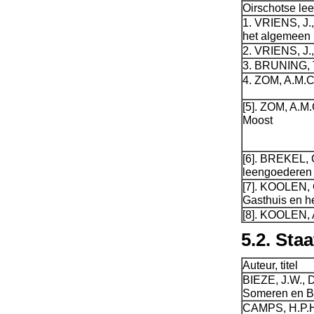
Oirschotse le
1. VRIENS, J.,
het algemeen
2. VRIENS, J.
3. BRUNING, T
4. ZOM, A.M.C
[5]. ZOM, A.M
Moost
[6]. BREKEL, 
leengoederen
[7]. KOOLEN, 
Gasthuis en h
[8]. KOOLEN, 
5.2. Sta
Auteur, titel
BIEZE, J.W., 
Someren en B
CAMPS, H.P.H.