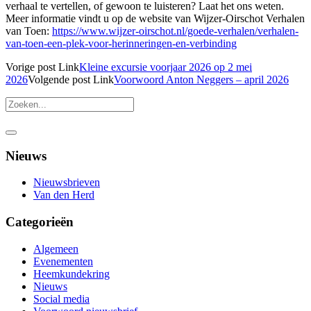
verhaal te vertellen, of gewoon te luisteren? Laat het ons weten.
Meer informatie vindt u op de website van Wijzer-Oirschot Verhalen
van Toen:
https://www.wijzer-oirschot.nl/goede-verhalen/verhalen-
van-toen-een-plek-voor-herinneringen-en-verbinding
Vorige
post
Link
Kleine excursie voorjaar 2026 op 2 mei
2026
Volgende
post
Link
Voorwoord Anton Neggers – april 2026
Nieuws
Nieuwsbrieven
Van den Herd
Categorieën
Algemeen
Evenementen
Heemkundekring
Nieuws
Social media