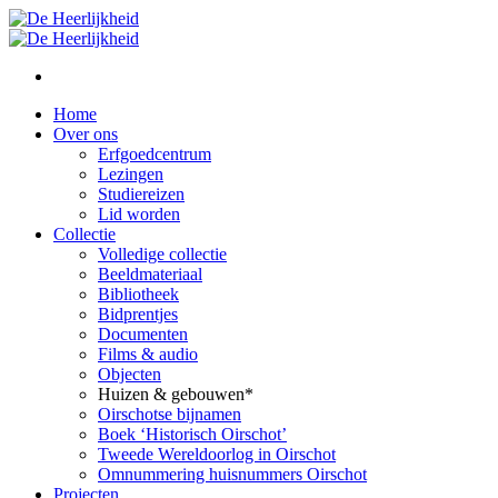
Home
Over ons
Erfgoedcentrum
Lezingen
Studiereizen
Lid worden
Collectie
Volledige collectie
Beeldmateriaal
Bibliotheek
Bidprentjes
Documenten
Films & audio
Objecten
Huizen & gebouwen*
Oirschotse bijnamen
Boek ‘Historisch Oirschot’
Tweede Wereldoorlog in Oirschot
Omnummering huisnummers Oirschot
Projecten